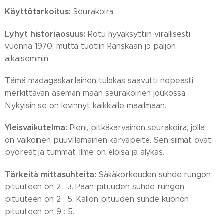
Käyttötarkoitus:
Seurakoira.
Lyhyt historiaosuus:
Rotu hyväksyttiin virallisesti
vuonna 1970, mutta tuotiin Ranskaan jo paljon
aikaisemmin.
Tämä madagaskarilainen tulokas saavutti nopeasti
merkittävän aseman maan seurakoirien joukossa.
Nykyisin se on levinnyt kaikkialle maailmaan.
Yleisvaikutelma:
Pieni, pitkäkarvainen seurakoira, jolla
on valkoinen puuvillamainen karvapeite. Sen silmät ovat
pyöreät ja tummat. Ilme on eloisa ja älykäs.
Tärkeitä mittasuhteita:
Säkäkorkeuden suhde rungon
pituuteen on 2 : 3. Pään pituuden suhde rungon
pituuteen on 2 : 5. Kallon pituuden suhde kuonon
pituuteen on 9 : 5.