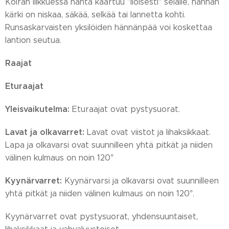
Koiran liikkuessa häntä kaartuu "iloisesti" selälle, hännän
kärki on niskaa, säkää, selkää tai lannetta kohti.
Runsaskarvaisten yksilöiden hännänpää voi koskettaa
lantion seutua.
Raajat
Eturaajat
Yleisvaikutelma:
Eturaajat ovat pystysuorat.
Lavat ja olkavarret:
Lavat ovat viistot ja lihaksikkaat.
Lapa ja olkavarsi ovat suunnilleen yhtä pitkät ja niiden
välinen kulmaus on noin 120°
Kyynärvarret:
Kyynärvarsi ja olkavarsi ovat suunnilleen
yhtä pitkät ja niiden välinen kulmaus on noin 120°.
Kyynärvarret ovat pystysuorat, yhdensuuntaiset,