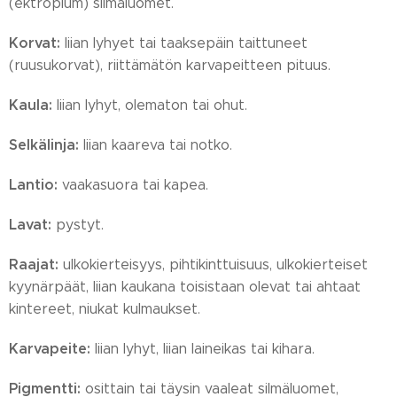
(ektropium) silmäluomet.
Korvat:
liian lyhyet tai taaksepäin taittuneet
(ruusukorvat), riittämätön karvapeitteen pituus.
Kaula:
liian lyhyt, olematon tai ohut.
Selkälinja:
liian kaareva tai notko.
Lantio:
vaakasuora tai kapea.
Lavat:
pystyt.
Raajat:
ulkokierteisyys, pihtikinttuisuus, ulkokierteiset
kyynärpäät, liian kaukana toisistaan olevat tai ahtaat
kintereet, niukat kulmaukset.
Karvapeite:
liian lyhyt, liian laineikas tai kihara.
Pigmentti:
osittain tai täysin vaaleat silmäluomet,