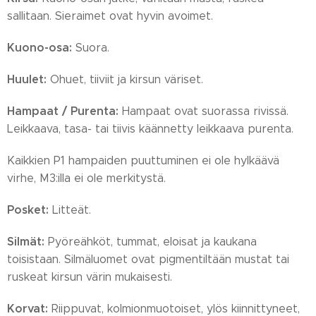
sallitaan. Sieraimet ovat hyvin avoimet.
Kuono-osa:
Suora.
Huulet:
Ohuet, tiiviit ja kirsun väriset.
Hampaat / Purenta:
Hampaat ovat suorassa rivissä.
Leikkaava, tasa- tai tiivis käännetty leikkaava purenta.
Kaikkien P1 hampaiden puuttuminen ei ole hylkäävä
virhe, M3:illa ei ole merkitystä.
Posket:
Litteät.
Silmät:
Pyöreähköt, tummat, eloisat ja kaukana
toisistaan. Silmäluomet ovat pigmentiltään mustat tai
ruskeat kirsun värin mukaisesti.
Korvat:
Riippuvat, kolmionmuotoiset, ylös kiinnittyneet,