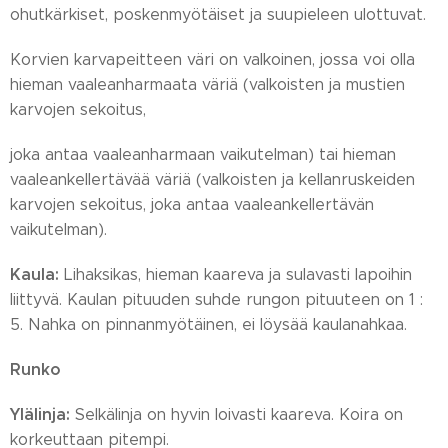
ohutkärkiset, poskenmyötäiset ja suupieleen ulottuvat.
Korvien karvapeitteen väri on valkoinen, jossa voi olla
hieman vaaleanharmaata väriä (valkoisten ja mustien
karvojen sekoitus,
joka antaa vaaleanharmaan vaikutelman) tai hieman
vaaleankellertävää väriä (valkoisten ja kellanruskeiden
karvojen sekoitus, joka antaa vaaleankellertävän
vaikutelman).
Kaula:
Lihaksikas, hieman kaareva ja sulavasti lapoihin
liittyvä. Kaulan pituuden suhde rungon pituuteen on 1 :
5. Nahka on pinnanmyötäinen, ei löysää kaulanahkaa.
Runko
Ylälinja:
Selkälinja on hyvin loivasti kaareva. Koira on
korkeuttaan pitempi.