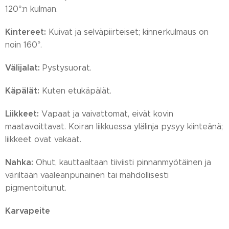
120°:n kulman.
Kintereet:
Kuivat ja selväpiirteiset; kinnerkulmaus on
noin 160°.
Välijalat:
Pystysuorat.
Käpälät:
Kuten etukäpälät.
Liikkeet:
Vapaat ja vaivattomat, eivät kovin
maatavoittavat. Koiran liikkuessa ylälinja pysyy kiinteänä;
liikkeet ovat vakaat.
Nahka:
Ohut, kauttaaltaan tiiviisti pinnanmyötäinen ja
väriltään vaaleanpunainen tai mahdollisesti
pigmentoitunut.
Karvapeite