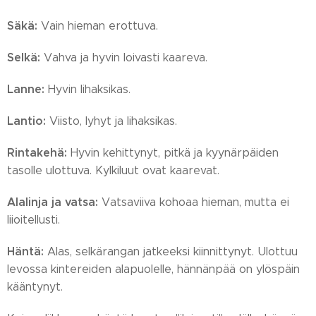
Säkä:
Vain hieman erottuva.
Selkä:
Vahva ja hyvin loivasti kaareva.
Lanne:
Hyvin lihaksikas.
Lantio:
Viisto, lyhyt ja lihaksikas.
Rintakehä:
Hyvin kehittynyt, pitkä ja kyynärpäiden
tasolle ulottuva. Kylkiluut ovat kaarevat.
Alalinja ja vatsa:
Vatsaviiva kohoaa hieman, mutta ei
liioitellusti.
Häntä:
Alas, selkärangan jatkeeksi kiinnittynyt. Ulottuu
levossa kintereiden alapuolelle, hännänpää on ylöspäin
kääntynyt.