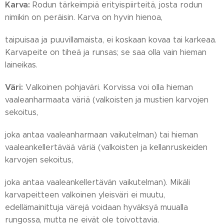
Karva:
Rodun tärkeimpiä erityispiirteitä, josta rodun
nimikin on peräisin. Karva on hyvin hienoa,
taipuisaa ja puuvillamaista, ei koskaan kovaa tai karkeaa.
Karvapeite on tiheä ja runsas; se saa olla vain hieman
laineikas.
Väri:
Valkoinen pohjaväri. Korvissa voi olla hieman
vaaleanharmaata väriä (valkoisten ja mustien karvojen
sekoitus,
joka antaa vaaleanharmaan vaikutelman) tai hieman
vaaleankellertävää väriä (valkoisten ja kellanruskeiden
karvojen sekoitus,
joka antaa vaaleankellertävän vaikutelman). Mikäli
karvapeitteen valkoinen yleisväri ei muutu,
edellämainittuja värejä voidaan hyväksyä muualla
rungossa, mutta ne eivät ole toivottavia.