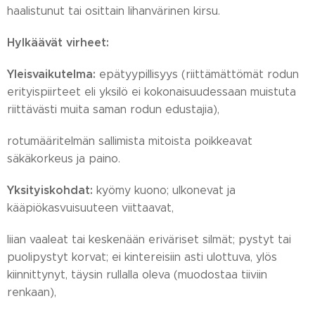
haalistunut tai osittain lihanvärinen kirsu.
Hylkäävät virheet:
Yleisvaikutelma:
epätyypillisyys (riittämättömät rodun
erityispiirteet eli yksilö ei kokonaisuudessaan muistuta
riittävästi muita saman rodun edustajia),
rotumääritelmän sallimista mitoista poikkeavat
säkäkorkeus ja paino.
Yksityiskohdat:
kyömy kuono; ulkonevat ja
kääpiökasvuisuuteen viittaavat,
liian vaaleat tai keskenään eriväriset silmät; pystyt tai
puolipystyt korvat; ei kintereisiin asti ulottuva, ylös
kiinnittynyt, täysin rullalla oleva (muodostaa tiiviin
renkaan),