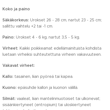
Koko ja paino
Säkäkorkeus:
Urokset 26 - 28 cm, nartut 23 - 25 cm;
sallittu vaihtelu +2 tai -1 cm.
Paino:
Urokset 4 - 6 kg, nartut 3,5 - 5 kg.
Virheet:
Kaikki poikkeamat edellämainituista kohdista
luetaan virheiksi suhteutettuna virheen vakavuuteen.
Vakavat virheet:
Kallo:
tasainen, liian pyöreä tai kapea.
Kuono:
epäsuhde kallon ja kuonon välillä.
Silmät:
vaaleat, liian mantelinmuotoiset tai ulkonevat;
sisäänkiertyneet (entropium) tai uloskiertyneet