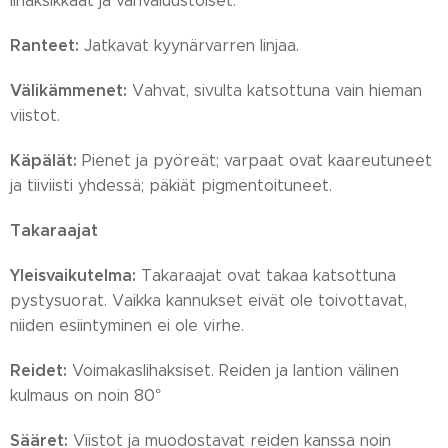
lihaksikkaat ja vahvaluustoiset.
Ranteet:
Jatkavat kyynärvarren linjaa.
Välikämmenet:
Vahvat, sivulta katsottuna vain hieman
viistot.
Käpälät:
Pienet ja pyöreät; varpaat ovat kaareutuneet
ja tiiviisti yhdessä; päkiät pigmentoituneet.
Takaraajat
Yleisvaikutelma:
Takaraajat ovat takaa katsottuna
pystysuorat. Vaikka kannukset eivät ole toivottavat,
niiden esiintyminen ei ole virhe.
Reidet:
Voimakaslihaksiset. Reiden ja lantion välinen
kulmaus on noin 80°
Sääret:
Viistot ja muodostavat reiden kanssa noin