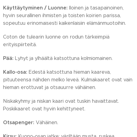
Käyttäytyminen / Luonne:
Iloinen ja tasapainoinen,
hyvin seurallinen ihmisten ja toisten koirien parissa,
sopeutuu erinomaisesti kaikenlaisiin elämänmuotoihin.
Coton de tulearin luonne on rodun tärkeimpiä
erityispiirteitä.
Pää:
Lyhyt ja ylhäältä katsottuna kolmiomainen.
Kallo-osa:
Edestä katsottuna hieman kaareva,
pituuteensa nähden melko leveä. Kulmakaaret ovat vain
hieman erottuvat ja otsauurre vähäinen.
Niskakyhmy ja niskan kaari ovat tuskin havaittavat.
Poskikaaret ovat hyvin kehittyneet.
Otsapenger:
Vähäinen.
Kirsu:
Kuono-osan jatke; väriltään musta, ruskea