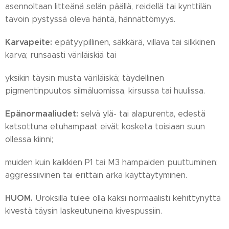
asennoltaan litteänä selän päällä, reidellä tai kynttilän
tavoin pystyssä oleva häntä, hännättömyys.
Karvapeite:
epätyypillinen, säkkärä, villava tai silkkinen
karva; runsaasti väriläiskiä tai
yksikin täysin musta väriläiskä; täydellinen
pigmentinpuutos silmäluomissa, kirsussa tai huulissa.
Epänormaaliudet:
selvä ylä- tai alapurenta, edestä
katsottuna etuhampaat eivät kosketa toisiaan suun
ollessa kiinni;
muiden kuin kaikkien P1 tai M3 hampaiden puuttuminen;
aggressiivinen tai erittäin arka käyttäytyminen.
HUOM.
Uroksilla tulee olla kaksi normaalisti kehittynyttä
kivestä täysin laskeutuneina kivespussiin.