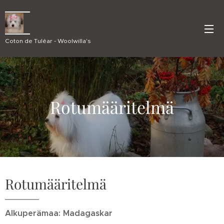
Coton de Tuléar - Woolwilla's
Rotumääritelmä
Rotumääritelmä
Alkuperämaa: Madagaskar